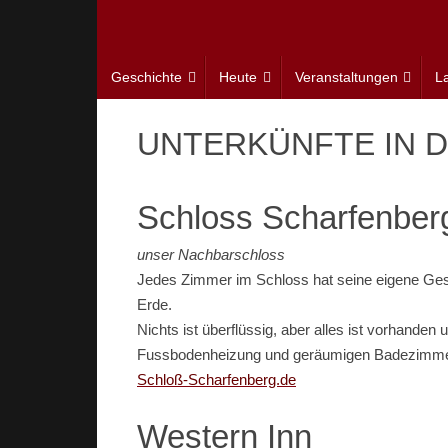
Zum
Inhalt
springen
Zum
Geschichte
Heute
Veranstaltungen
L
Inhalt
springen
UNTERKÜNFTE IN 
Schloss Scharfenber
unser Nachbarschloss
Jedes Zimmer im Schloss hat seine eigene Gesc
Erde.
Nichts ist überflüssig, aber alles ist vorhande
Fussbodenheizung und geräumigen Badezimmer
Schloß-Scharfenberg.de
Western Inn